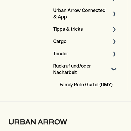
Urban Arrow Connected
Spezifikationen
Heckträger
& App
Covers
Tipps & tricks
Über die App und GPS+
Kindersitze
Cargo
Über die Connected-
Wartung
Andere
Versicherung
Tender
Konfiguration des Bosch-
Allgemeines
Kompatibilität
Displays
Rückruf und/oder
Allgemeines
Nacharbeit
Tipps & Tricks
Family Rote Gürtel (DMY)