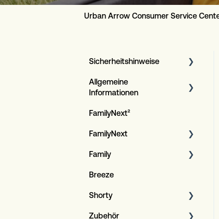
Urban Arrow Consumer Service Cent
Sicherheitshinweise
Allgemeine
Artikel
Informationen
FamilyNext²
Serviceplan für Kunden
FamilyNext
Garantieverfahren
Family
Allgemeine Informationen
Design LED-Beleuchtung
Breeze
Allgemeine Verfahren
Allgemeine Informationen
Spezifikationen
Shorty
Bosch E-bike system
Allgemeines
Zubehör
Allgemeines