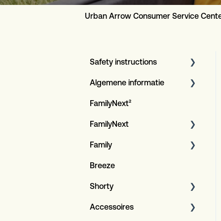
Urban Arrow Consumer Service Cent
Safety instructions
Algemene informatie
Artikel
FamilyNext²
Serviceplan voor klanten
FamilyNext
Garantieprocedure
Family
Algemene informatie
Design LED verlichting
Breeze
Algemene procedures
Algemene informatie
Specificaties
Shorty
Bosch E-bike system
Algemeen
Accessoires
Algemeen