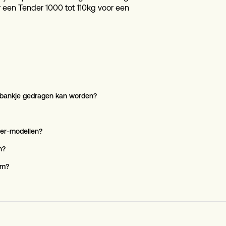
r een Tender 1000 tot 110kg voor een
t bankje gedragen kan worden?
der-modellen?
n?
rm?