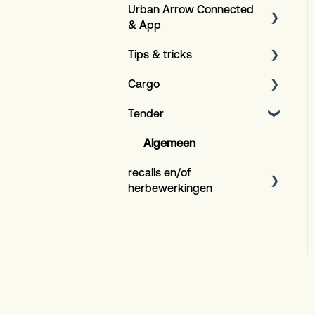
Urban Arrow Connected
Specificaties
Achterdragers
& App
Huiven
Tips & tricks
Over de app en GPS+
Kinderzitjes
Cargo
Over de Connected
Onderhoud
Overig
verzekering
Tender
Bosch Display-
Algemeen
Compatibiliteit
configuratie
Algemeen
Connected+
Tips & Tricks
recalls en/of
herbewerkingen
Family Rode gordels
(DMY)