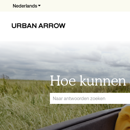
Nederlands
Submenu tonen voor vertalingen
Hoe kunnen 
Er zijn geen suggesties want het zoekve