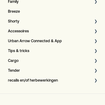
Family
Design LED verlichting
Breeze
Algemene informatie
Specificaties
Shorty
Algemeen
Accessoires
Algemeen
Urban Arrow Connected & App
Specificaties
Achterdragers
Tips & tricks
Huiven
Over de app en GPS+
Cargo
Kinderzitjes
Over de Connected verzekering
Onderhoud
Tender
Overig
Compatibiliteit
Bosch Display-configuratie
Algemeen
recalls en/of herbewerkingen
Connected+
Tips & Tricks
Algemeen
Family Rode gordels (DMY)