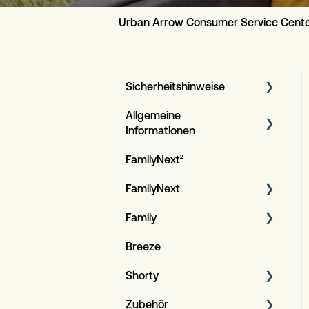
Urban Arrow Consumer Service Cent
Sicherheitshinweise
Allgemeine
Artikel
Informationen
FamilyNext²
Serviceplan für Kunden
FamilyNext
Garantieverfahren
Family
Allgemeine Informationen
Design LED-Beleuchtung
Breeze
Allgemeine Verfahren
Allgemeine Informationen
Spezifikationen
Shorty
Bosch E-bike system
Allgemeines
Zubehör
Allgemeines