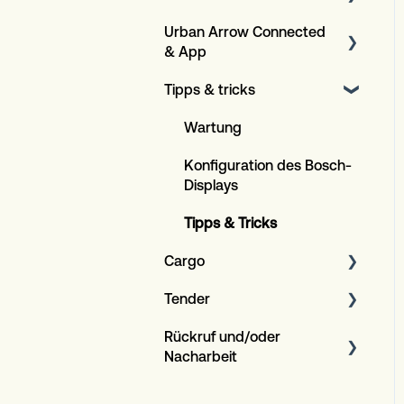
Urban Arrow Connected
Spezifikationen
Heckträger
& App
Covers
Tipps & tricks
Über die App und GPS+
Kindersitze
Über die Connected-
Wartung
Andere
Versicherung
Konfiguration des Bosch-
Kompatibilität
Displays
Tipps & Tricks
Cargo
Tender
Allgemeines
Rückruf und/oder
Allgemeines
Nacharbeit
Family Rote Gürtel (DMY)